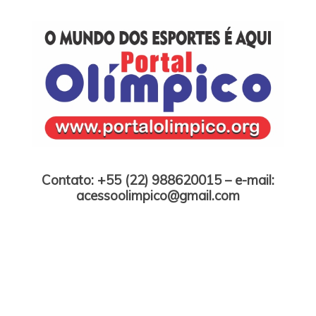
Skip
to
content
Portal Olímpico
Contato: +55 (22) 988620015 – e-mail:
acessoolimpico@gmail.com