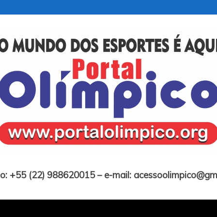
Portal Olímpico
o: +55 (22) 988620015 – e-mail: acessoolimpico@gm