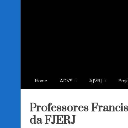
Home
ADVS
AJVRJ
Proj
Professores Franci
da FJERJ