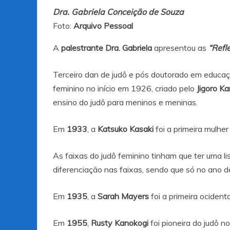
Dra. Gabriela Conceição de Souza
Foto:
Arquivo Pessoal
A
palestrante Dra. Gabriela
apresentou as
“Refl
Terceiro dan de judô e pós doutorado em educaçã
feminino no início em 1926, criado pelo
Jigoro K
ensino do judô para meninos e meninas.
Em
1933
, a
Katsuko Kasaki
foi a primeira mulher
As faixas do judô feminino tinham que ter uma li
diferenciação nas faixas, sendo que só no ano de
Em
1935
, a
Sarah Mayers
foi a primeira ocidenta
Em
1955
,
Rusty Kanokogi
foi pioneira do judô 