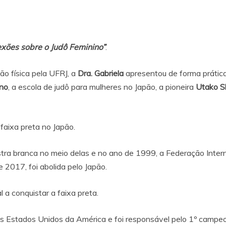
exões sobre o Judô Feminino”
.
o física pela UFRJ, a
Dra. Gabriela
apresentou de forma prática
ano
, a escola de judô para mulheres no Japão, a pioneira
Utako S
 faixa preta no Japão.
stra branca no meio delas e no ano de 1999, a Federação Interna
 2017, foi abolida pelo Japão.
l a conquistar a faixa preta.
nos Estados Unidos da América e foi responsável pelo 1º campe