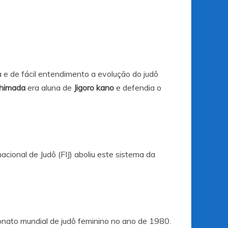
 e de fácil entendimento a evolução do judô
himada
era aluna de
Jigoro kano
e defendia o
cional de Judô (FIJ) aboliu este sistema da
onato mundial de judô feminino no ano de 1980.