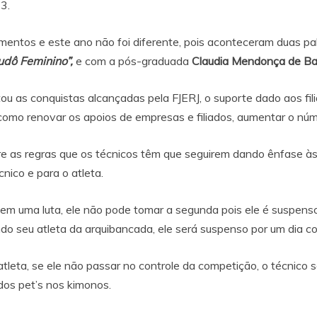
3.
entos e este ano não foi diferente, pois aconteceram duas pa
udô Feminino”,
e com a pós-graduada
Claudia Mendonça de Ba
u as conquistas alcançadas pela FJERJ, o suporte dado aos fi
mo renovar os apoios de empresas e filiados, aumentar o númer
 as regras que os técnicos têm que seguirem dando ênfase às 
nico e para o atleta.
em uma luta, ele não pode tomar a segunda pois ele é suspens
ndo seu atleta da arquibancada, ele será suspenso por um dia c
atleta, se ele não passar no controle da competição, o técnico 
os pet’s nos kimonos.