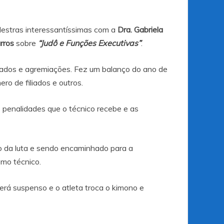
lestras interessantíssimas com a
Dra. Gabriela
rros
sobre
“Judô e Funções Executivas”
.
liados e agremiações. Fez um balanço do ano de
o de filiados e outros.
penalidades que o técnico recebe e as
o da luta e sendo encaminhado para a
omo técnico.
será suspenso e o atleta troca o kimono e