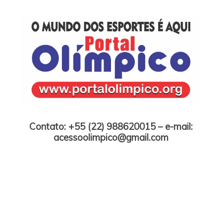
Skip
to
content
Portal Olímpico
Contato: +55 (22) 988620015 – e-mail:
acessoolimpico@gmail.com