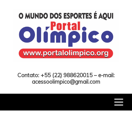
Skip
to
content
Portal Olímpico
Contato: +55 (22) 988620015 – e-mail:
acessoolimpico@gmail.com