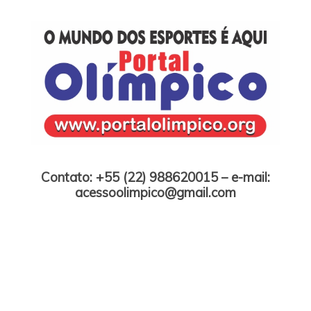
Skip
to
content
Portal Olímpico
Contato: +55 (22) 988620015 – e-mail:
acessoolimpico@gmail.com