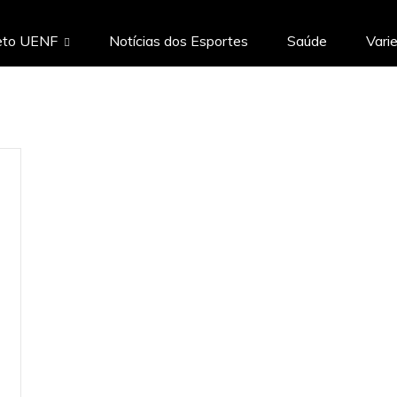
eto UENF
Notícias dos Esportes
Saúde
Vari