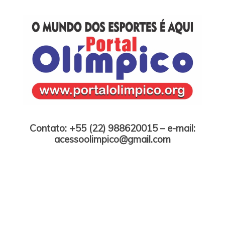
Skip
to
content
Portal Olímpico
Contato: +55 (22) 988620015 – e-mail:
acessoolimpico@gmail.com