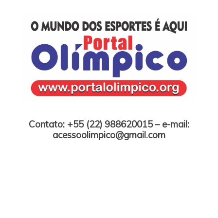
Skip
to
content
Portal Olímpico
Contato: +55 (22) 988620015 – e-mail:
acessoolimpico@gmail.com