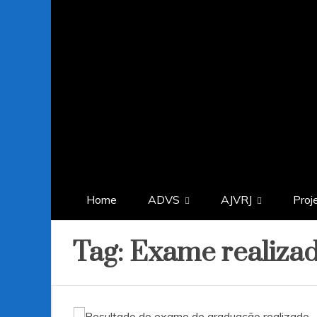
Home
ADVS
AJVRJ
Proj
Tag:
Exame realiza