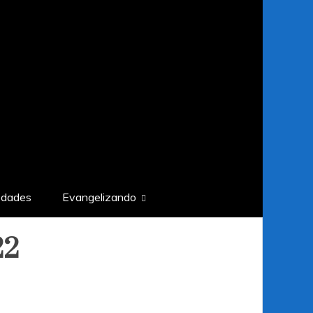
edades
Evangelizando
22