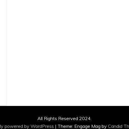
All Rights Reserved 2024.
ly powered by WordPress
|
Theme: Engage Mag by
Candid T