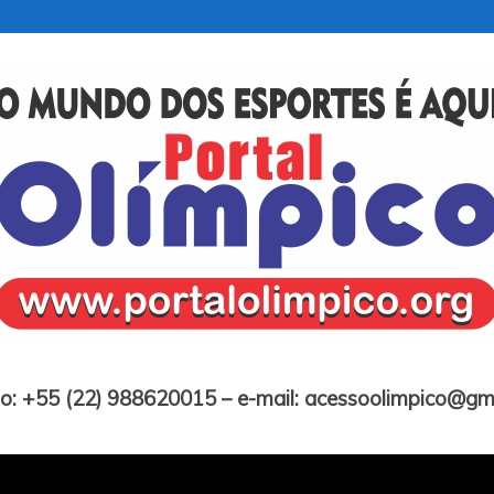
Portal Olímpico
o: +55 (22) 988620015 – e-mail: acessoolimpico@gm