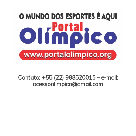
Skip
to
content
Portal Olímpico
Contato: +55 (22) 988620015 – e-mail:
acessoolimpico@gmail.com