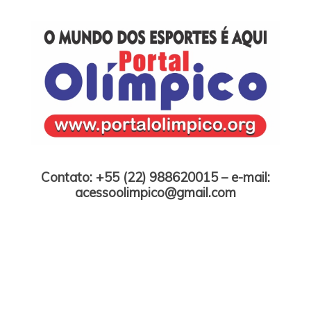
Skip
to
content
Portal Olímpico
Contato: +55 (22) 988620015 – e-mail:
acessoolimpico@gmail.com