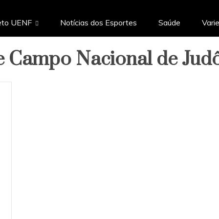
eto UENF
Notícias dos Esportes
Saúde
Vari
e Campo Nacional de Jud