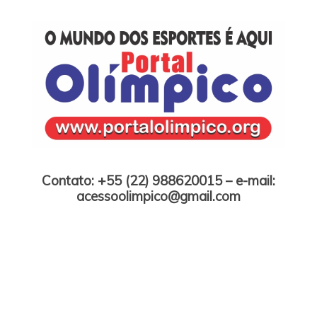
Skip
to
content
Portal Olímpico
Contato: +55 (22) 988620015 – e-mail:
acessoolimpico@gmail.com