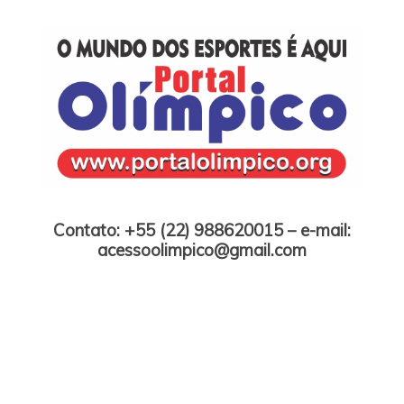
Skip
to
content
Portal Olímpico
Contato: +55 (22) 988620015 – e-mail:
acessoolimpico@gmail.com