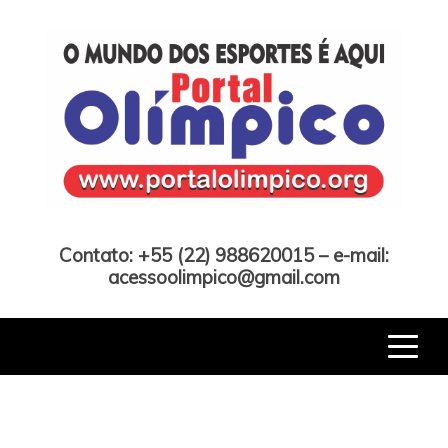
Skip
to
content
Portal Olímpico
Contato: +55 (22) 988620015 – e-mail:
acessoolimpico@gmail.com