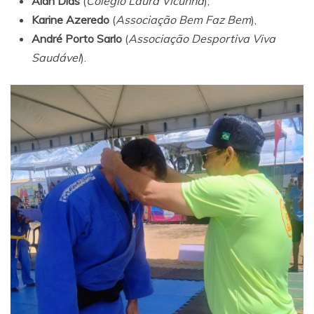
Alan Dias
(
Colégio Laura Vicunha
),
Karine Azeredo
(
Associação Bem Faz Bem
),
André Porto Sarlo
(
Associação Desportiva Viva
Saudável
).