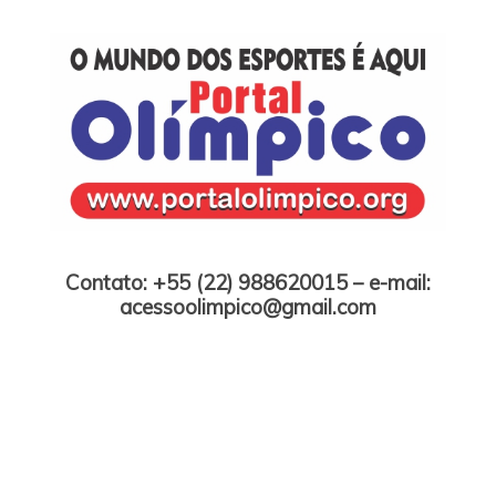
Skip
to
content
Portal Olímpico
Contato: +55 (22) 988620015 – e-mail:
acessoolimpico@gmail.com