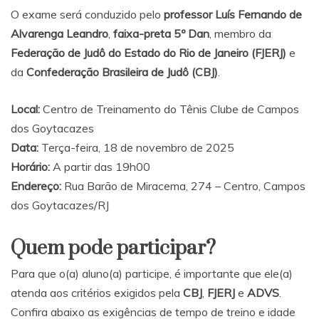
O exame será conduzido pelo
professor Luís Fernando de
Alvarenga Leandro
,
faixa-preta 5º Dan
, membro da
Federação de Judô do Estado do Rio de Janeiro (FJERJ)
e
da
Confederação Brasileira de Judô (CBJ)
.
Local:
Centro de Treinamento do Tênis Clube de Campos
dos Goytacazes
Data:
Terça-feira, 18 de novembro de 2025
Horário:
A partir das 19h00
Endereço:
Rua Barão de Miracema, 274 – Centro, Campos
dos Goytacazes/RJ
Quem pode participar?
Para que o(a) aluno(a) participe, é importante que ele(a)
atenda aos critérios exigidos pela
CBJ
,
FJERJ
e
ADVS
.
Confira abaixo as exigências de tempo de treino e idade