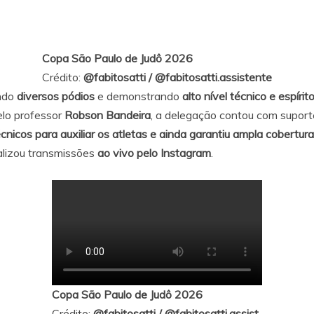
Copa São Paulo de Judô 2026
Crédito:
@fabitosatti
/
@fabitosatti.assistente
ando
diversos pódios
e demonstrando
alto nível técnico e espírit
elo professor
Robson Bandeira
, a delegação contou com suport
cnicos para auxiliar os atletas e ainda garantiu ampla cobertur
ealizou transmissões
ao vivo pelo Instagram
.
Copa São Paulo de Judô 2026
Crédito:
@fabitosatti
/
@fabitosatti.assist