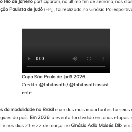
o Rio de Janeiro
participaram, no último fim de semana, nos di
ção Paulista de Judô
(FPJ), foi realizado no Ginásio Poliesport
Copa São Paulo de Judô 2026
Crédito:
@fabitosatti
/
@fabitosatti.assist
ente
 da modalidade no Brasil
e um dos mais importantes torneios
egiões do país.
Em 2026
, o evento foi dividido em duas etapas:
l; e nos dias 21 e 22 de março, no
Ginásio Adib Moisés Dib
, em