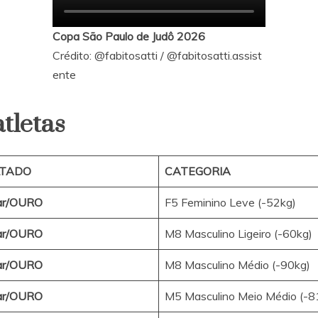
Copa São Paulo de Judô 2026
Crédito:
@fabitosatti
/
@fabitosatti.assist
ente
atletas
LTADO
CATEGORIA
ar/OURO
F5 Feminino Leve (-52kg)
ar/OURO
M8 Masculino Ligeiro (-60kg)
ar/OURO
M8 Masculino Médio (-90kg)
ar/OURO
M5 Masculino Meio Médio (-8