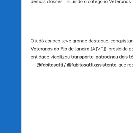
demais classes, incluindo a categoria Veteranos.
O judô carioca teve grande destaque, conquist
Veteranos do Rio de Janeiro
(AJVRJ), presidida p
entidade viabilizou
transporte, patrocinou dois té
—
@fabitosatti
/
@fabitosatti.assistente
, que r