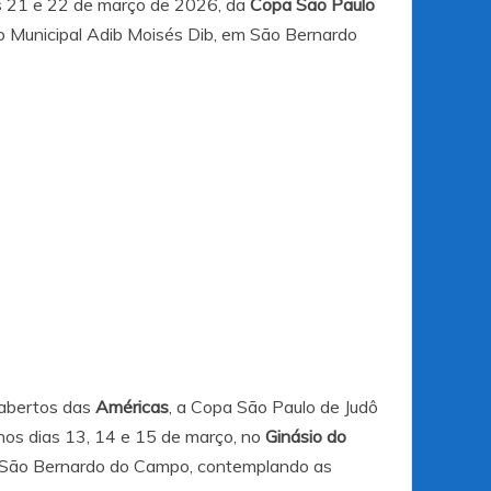
as 21 e 22 de março de 2026, da
Copa São Paulo
ivo Municipal Adib Moisés Dib, em São Bernardo
 abertos das
Américas
, a Copa São Paulo de Judô
 nos dias 13, 14 e 15 de março, no
Ginásio do
 São Bernardo do Campo, contemplando as