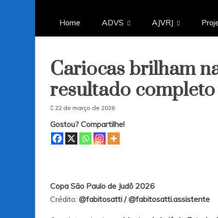
Home
ADVS
AJVRJ
Proj
Cariocas brilham n
resultado completo
22 de março de 2026
Gostou? Compartilhe!
Copa São Paulo de Judô 2026
Crédito:
@fabitosatti
/
@fabitosatti.assistente