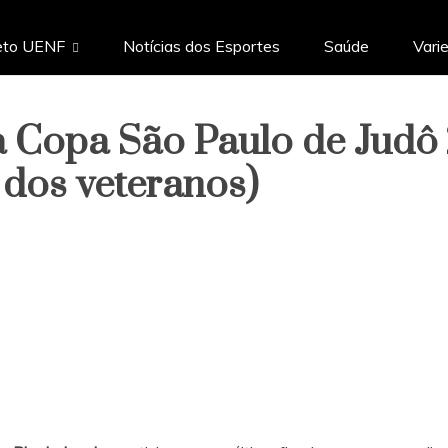
eto UENF
Notícias dos Esportes
Saúde
Vari
a Copa São Paulo de Judô 
 dos veteranos)