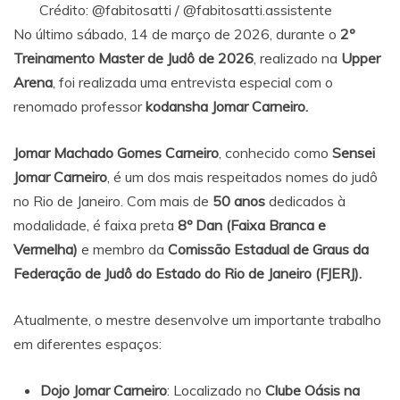
Crédito:
@fabitosatti
/
@fabitosatti.assistente
No último sábado, 14 de março de 2026, durante o
2º
Treinamento Master de Judô de 2026
, realizado na
Upper
Arena
, foi realizada uma entrevista especial com o
renomado professor
kodansha Jomar Carneiro.
Jomar Machado Gomes Carneiro
, conhecido como
Sensei
Jomar Carneiro
, é um dos mais respeitados nomes do judô
no Rio de Janeiro. Com mais de
50 anos
dedicados à
modalidade, é faixa preta
8º Dan
(Faixa Branca e
Vermelha)
e membro da
Comissão Estadual de Graus da
Federação de Judô do Estado do Rio de Janeiro (FJERJ).
Atualmente, o mestre desenvolve um importante trabalho
em diferentes espaços:
Dojo Jomar Carneiro
: Localizado no
Clube Oásis na