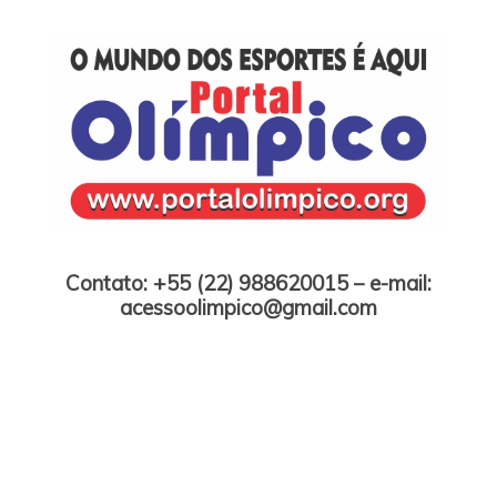
Skip
to
content
Portal Olímpico
Contato: +55 (22) 988620015 – e-mail:
acessoolimpico@gmail.com