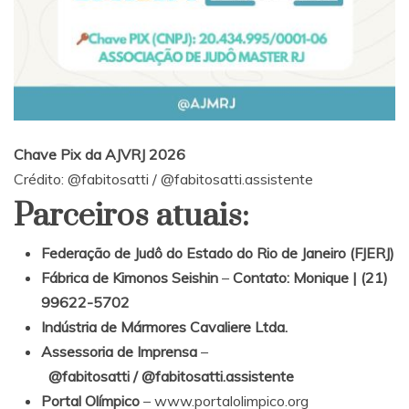
Chave Pix da AJVRJ 2026
Crédito:
@fabitosatti
/
@fabitosatti.assistente
Parceiros atuais:
Federação de Judô do Estado do Rio de Janeiro (FJERJ)
Fábrica de Kimonos Seishin
–
Contato: Monique | (21)
99622-5702
Indústria de Mármores Cavaliere Ltda.
Assessoria de
Imprensa
–
@fabitosatti
/
@fabitosatti.assistente
Portal Olímpico
–
www.portalolimpico.org