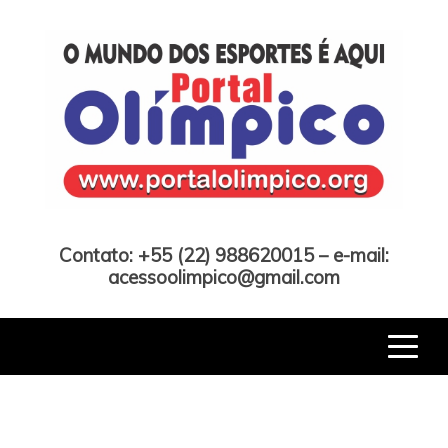
Skip
to
content
Portal Olímpico
Contato: +55 (22) 988620015 – e-mail:
acessoolimpico@gmail.com