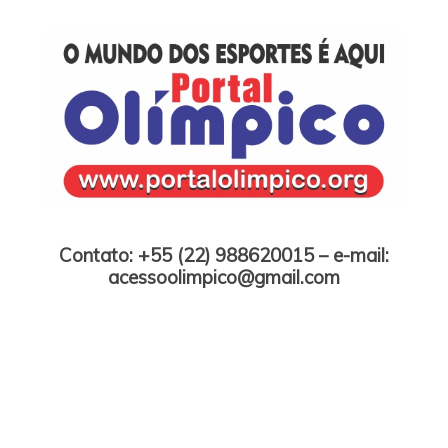
Skip
to
content
Portal Olímpico
Contato: +55 (22) 988620015 – e-mail:
acessoolimpico@gmail.com