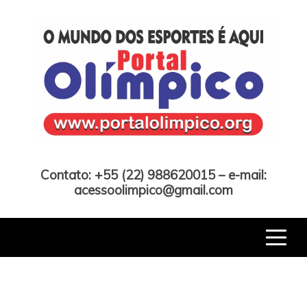
Skip
to
content
Portal Olímpico
Contato: +55 (22) 988620015 – e-mail:
acessoolimpico@gmail.com