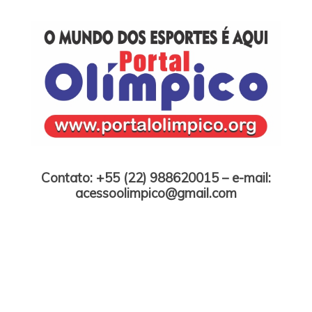
Skip
to
content
Portal Olímpico
Contato: +55 (22) 988620015 – e-mail:
acessoolimpico@gmail.com