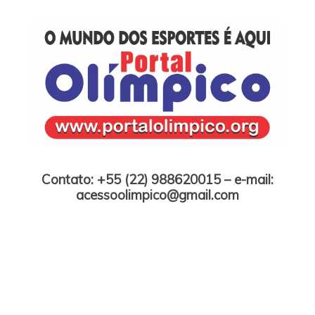
Skip
to
content
Portal Olímpico
Contato: +55 (22) 988620015 – e-mail:
acessoolimpico@gmail.com