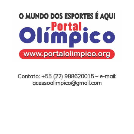
Skip
to
content
Portal Olímpico
Contato: +55 (22) 988620015 – e-mail:
acessoolimpico@gmail.com