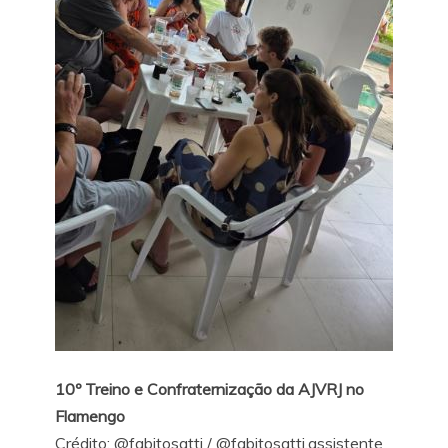
10º Treino e Confraternização da AJVRJ no
Flamengo
Crédito:
@fabitosatti
/
@fabitosatti.assistente