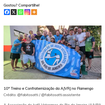
Gostou? Compartilhe!
10º Treino e Confraternização da AJVRJ no Flamengo
Crédito:
@fabitosatti
/
@fabitosatti.assistente
A Associação de Judô Veteranos do Rio de Janeiro (AJVRJ)