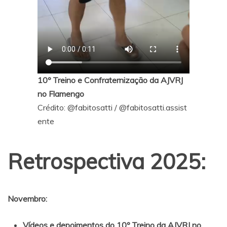
10º Treino e Confraternização da AJVRJ
no Flamengo
Crédito:
@fabitosatti
/
@fabitosatti.assist
ente
Retrospectiva 2025:
Novembro:
Vídeos e depoimentos do 10º Treino da AJVRJ no