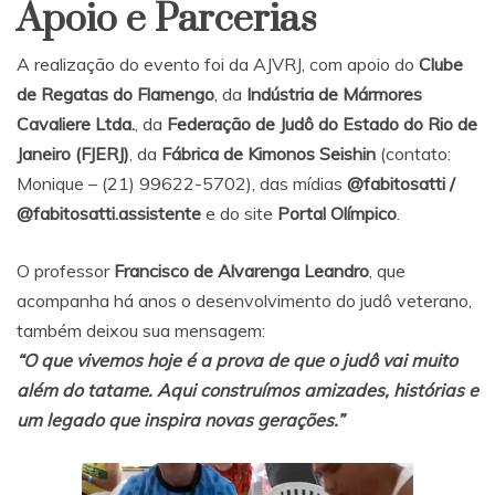
Apoio e Parcerias
A realização do evento foi da AJVRJ, com apoio do
Clube
de Regatas do Flamengo
, da
Indústria de Mármores
Cavaliere Ltda.
, da
Federação de Judô do Estado do Rio de
Janeiro (FJERJ)
, da
Fábrica de Kimonos Seishin
(contato:
Monique – (21) 99622-5702), das mídias
@fabitosatti /
@fabitosatti.assistente
e do site
Portal Olímpico
.
O professor
Francisco de Alvarenga Leandro
, que
acompanha há anos o desenvolvimento do judô veterano,
também deixou sua mensagem:
“O que vivemos hoje é a prova de que o judô vai muito
além do tatame. Aqui construímos amizades, histórias e
um legado que inspira novas gerações.”