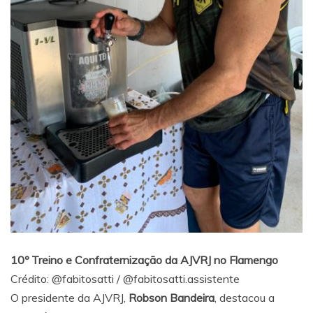
10º Treino e Confraternização da AJVRJ no Flamengo
Crédito:
@fabitosatti
/
@fabitosatti.assistente
O presidente da AJVRJ,
Robson Bandeira
, destacou a