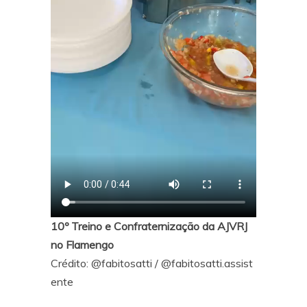
10º Treino e Confraternização da AJVRJ
no Flamengo
Crédito:
@fabitosatti
/
@fabitosatti.assist
ente