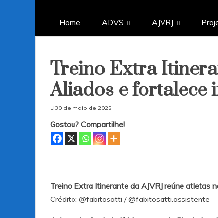
Home
ADVS
AJVRJ
Proj
Treino Extra Itiner
Aliados e fortalece
30 de maio de 2026
Gostou? Compartilhe!
Treino Extra Itinerante da AJVRJ reúne atletas 
Crédito:
@fabitosatti
/
@fabitosatti.assistente