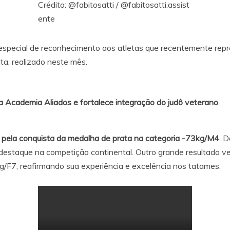
Crédito:
@fabitosatti
/
@fabitosatti.assist
ente
pecial de reconhecimento aos atletas que recentemente repr
, realizado neste mês.
na Academia Aliados e fortalece integração do judô veterano
 pela conquista da medalha de prata na categoria -73kg/M4
. 
destaque na competição continental. Outro grande resultado v
g/F7, reafirmando sua experiência e excelência nos tatames.