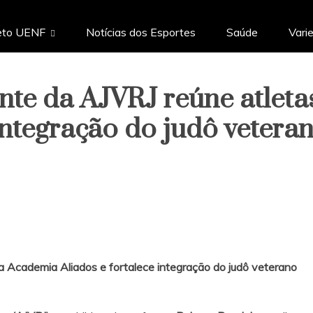
eto UENF
Notícias dos Esportes
Saúde
Vari
ante da AJVRJ reúne atlet
 integração do judô vetera
na Academia Aliados e fortalece integração do judô veterano