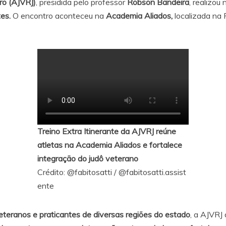
ro (AJVRJ)
, presidida pelo professor
Robson Bandeira
, realizou
tes.
O encontro aconteceu na
Academia Aliados,
localizada na 
Treino Extra Itinerante da AJVRJ reúne
atletas na Academia Aliados e fortalece
integração do judô veterano
Crédito:
@fabitosatti
/
@fabitosatti.assist
ente
teranos e praticantes de diversas regiões do estado
, a AJVRJ