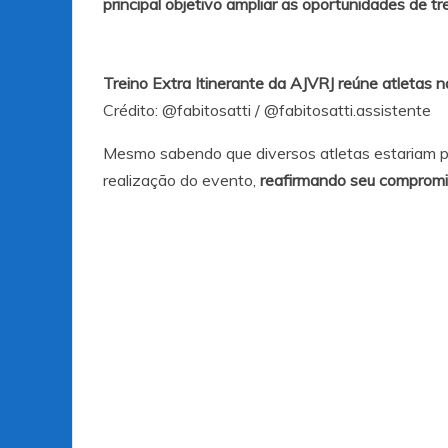
principal objetivo ampliar as oportunidades de t
Treino Extra Itinerante da AJVRJ reúne atletas 
Crédito:
@fabitosatti
/
@fabitosatti.assistente
Mesmo sabendo que diversos atletas estariam pa
realização do evento,
reafirmando seu compromis