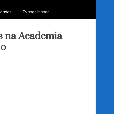
edades
Evangelizando
as na Academia
no