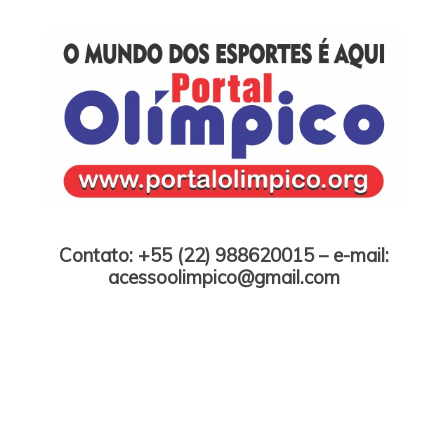
Skip
to
content
Portal Olímpico
Contato: +55 (22) 988620015 – e-mail:
acessoolimpico@gmail.com