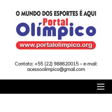
Skip
to
content
Portal Olímpico
Contato: +55 (22) 988620015 – e-mail:
acessoolimpico@gmail.com