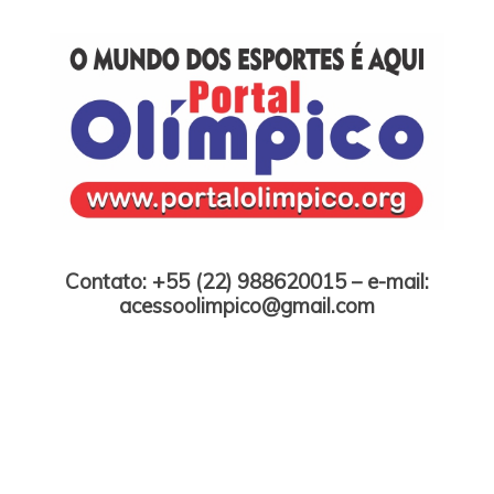
Skip
to
content
Portal Olímpico
Contato: +55 (22) 988620015 – e-mail:
acessoolimpico@gmail.com