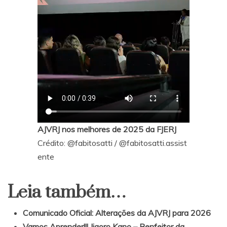
AJVRJ nos melhores de 2025 da FJERJ
Crédito:
@fabitosatti
/
@fabitosatti.assist
ente
Leia também…
Comunicado Oficial: Alterações da AJVRJ para 2026
Vamos Aprender!!! Jigoro Kano – Benfeitor da