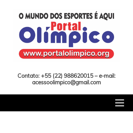
Skip
to
content
Portal Olímpico
Contato: +55 (22) 988620015 – e-mail:
acessoolimpico@gmail.com