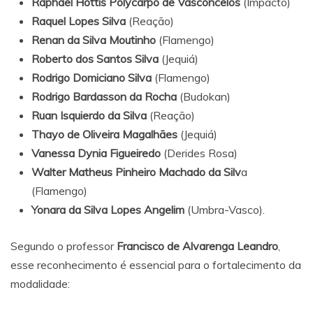
Raphael Hottis Polycarpo de Vasconcelos
(Impacto)
Raquel Lopes Silva
(Reação)
Renan da Silva Moutinho
(Flamengo)
Roberto dos Santos Silva
(Jequiá)
Rodrigo Domiciano Silva
(Flamengo)
Rodrigo Bardasson da Rocha
(Budokan)
Ruan Isquierdo da Silva
(Reação)
Thayo de Oliveira Magalhães
(Jequiá)
Vanessa Dynia Figueiredo
(Derides Rosa)
Walter Matheus Pinheiro Machado da Silv
a
(Flamengo)
Yonara da Silva Lopes Angelim
(Umbra-Vasco).
Segundo o professor
Francisco de Alvarenga Leandro
,
esse reconhecimento é essencial para o fortalecimento da
modalidade: